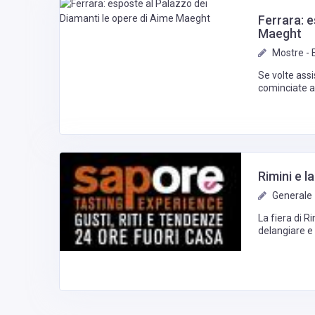
Ferrara: e
Maeght
Mostre - 
Se volte assi
cominciate a
SUOI ARTISTI
Rimini e l
Generale 
La fiera di R
delangiare e
che studia e 