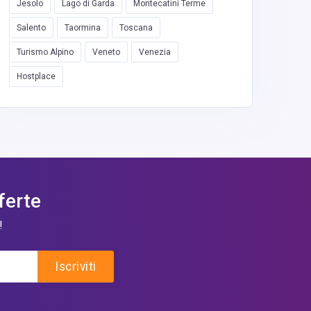
Jesolo
Lago di Garda
Montecatini Terme
Salento
Taormina
Toscana
Turismo Alpino
Veneto
Venezia
Hostplace
ferte
!
Iscriviti