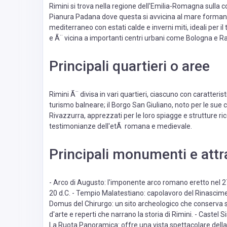
Rimini si trova nella regione dell'Emilia-Romagna sulla cos
Pianura Padana dove questa si avvicina al mare formand
mediterraneo con estati calde e inverni miti, ideali per 
e Ã¨ vicina a importanti centri urbani come Bologna e R
Principali quartieri o aree
Rimini Ã¨ divisa in vari quartieri, ciascuno con caratterist
turismo balneare; il Borgo San Giuliano, noto per le sue 
Rivazzurra, apprezzati per le loro spiagge e strutture rice
testimonianze dell'etÃ romana e medievale.
Principali monumenti e attr
- Arco di Augusto: l'imponente arco romano eretto nel 27 
20 d.C. - Tempio Malatestiano: capolavoro del Rinascime
Domus del Chirurgo: un sito archeologico che conserva st
d'arte e reperti che narrano la storia di Rimini. - Castel
La Ruota Panoramica: offre una vista spettacolare della 