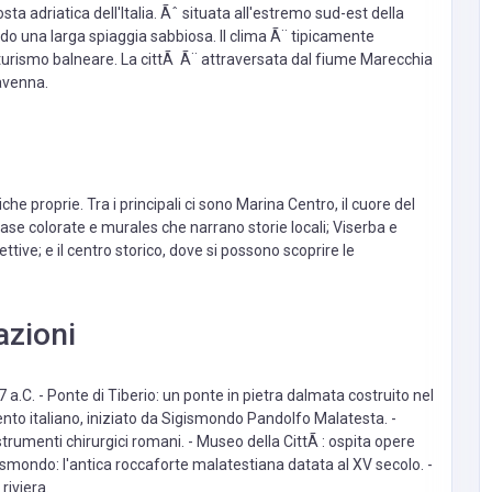
ta adriatica dell'Italia. Ãˆ situata all'estremo sud-est della
o una larga spiaggia sabbiosa. Il clima Ã¨ tipicamente
il turismo balneare. La cittÃ Ã¨ attraversata dal fiume Marecchia
avenna.
iche proprie. Tra i principali ci sono Marina Centro, il cuore del
case colorate e murales che narrano storie locali; Viserba e
ttive; e il centro storico, dove si possono scoprire le
azioni
a.C. - Ponte di Tiberio: un ponte in pietra dalmata costruito nel
nto italiano, iniziato da Sigismondo Pandolfo Malatesta. -
rumenti chirurgici romani. - Museo della CittÃ : ospita opere
 Sismondo: l'antica roccaforte malatestiana datata al XV secolo. -
riviera.